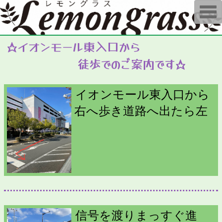
T
o
g
g
l
☆イオンモール東入口から
e
n
徒歩でのご案内です☆
a
v
i
g
a
イオンモール東入口から
t
i
右へ歩き道路へ出たら左
o
n
信号を渡りまっすぐ進