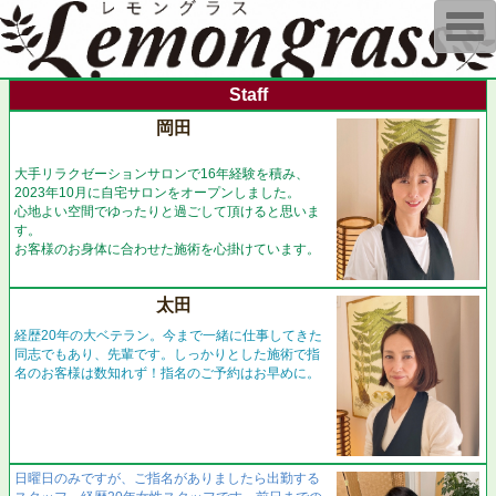
T
o
g
g
l
Staff
e
n
岡田
a
v
i
大手リラクゼーションサロンで16年経験を積み、
g
2023年10月に自宅サロンをオープンしました。
a
心地よい空間でゆったりと過ごして頂けると思いま
t
す。
i
お客様のお身体に合わせた施術を心掛けています。
o
n
太田
経歴20年の大ベテラン。今まで一緒に仕事してきた
同志でもあり、先輩です。しっかりとした施術で指
名のお客様は数知れず！指名のご予約はお早めに。
日曜日のみですが、ご指名がありましたら出勤する